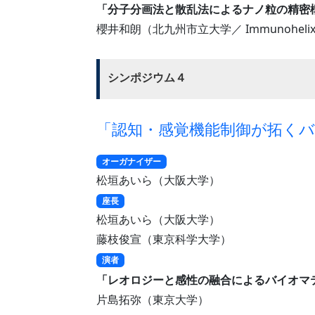
「分子分画法と散乱法によるナノ粒の精密
櫻井和朗（北九州市立大学／ Immunoheli
シンポジウム４
「認知・感覚機能制御が拓く
オーガナイザー
松垣あいら（大阪大学）
座長
松垣あいら（大阪大学）
藤枝俊宣（東京科学大学）
演者
「レオロジーと感性の融合によるバイオマ
片島拓弥（東京大学）