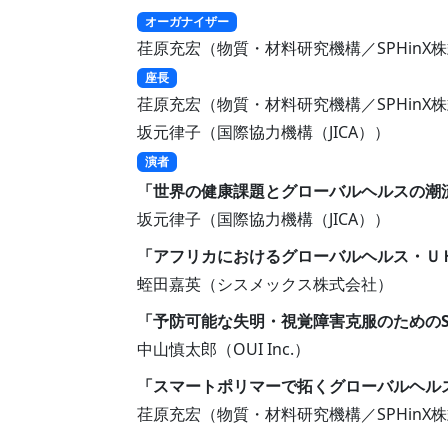
オーガナイザー
荏原充宏（物質・材料研究機構／SPHinX
座長
荏原充宏（物質・材料研究機構／SPHinX
坂元律子（国際協力機構（JICA））
演者
「世界の健康課題とグローバル​ヘルスの潮流
坂元律子（国際協力機構（JICA））
「アフリカにおけるグローバルヘルス・Ｕ
蛭田嘉英（シスメックス株式会社）
「予防可能な失明・視覚障害克服のためのSmar
中山慎太郎（OUI Inc.）
「スマートポリマーで拓くグローバルヘル
荏原充宏（物質・材料研究機構／SPHinX