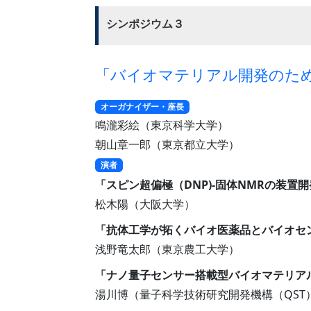
シンポジウム３
「バイオマテリアル開発のた
オーガナイザー・座長
鳴瀧彩絵（東京科学大学）
朝山章一郎（東京都立大学）
演者
「スピン超偏極（DNP)-固体NMRの装置
松木陽（大阪大学）
「抗体工学が拓くバイオ医薬品とバイオセ
浅野竜太郎（東京農工大学）
「ナノ量子センサー搭載型バイオマテリア
湯川博（量子科学技術研究開発機構（QST