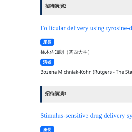
招待講演2
Follicular delivery using tyrosine
座長
柿木佐知朗（関西大学）
演者
Bozena Michniak-Kohn (Rutgers - The Stat
招待講演3
Stimulus-sensitive drug delivery s
座長