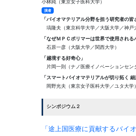
小林純（東京女子医科大学）
演者
「バイオマテリアル分野を担う研究者の皆
塙隆夫（東京科学大学／大阪大学／神戸
「なぜＭＰＣポリマーは世界で使用される
石原一彦（大阪大学／関西大学）
「越境する好奇心」
片岡一則（ナノ医療イノベーションセンター 
「スマートバイオマテリアルが切り拓く 
岡野光夫（東京女子医科大学／ユタ大学
シンポジウム２
「途上国医療に貢献するバイ