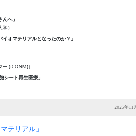
さんへ」
大学）
バイオマテリアルとなったのか？」
(iCONM)）
細胞シート再生医療」
）
2025年1
オマテリアル」