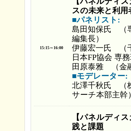
【パネルディス
スの未来と利用
■パネリスト:
島田知保氏 （
編集長）
伊藤宏一氏 （
15:15～16:00
日本FP協会 専
田原泰雅 （金
■モデレーター:
北澤千秋氏 （株
サーチ本部主幹
【パネルディス
践と課題