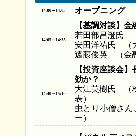
オープニング
14:00～14:05
【基調対談】金
若田部昌澄氏 
14:05～14:35
安田洋祐氏 （
遠藤俊英 （金
【投資座談会】
効か？
大江英樹氏 （
14:40～15:10
表）
虫とり小僧さん
ー）