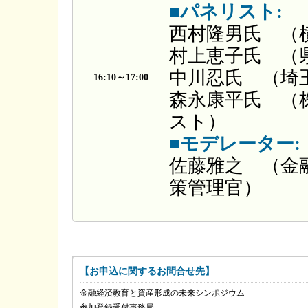
■パネリスト:
西村隆男氏 （
村上恵子氏 （
中川忍氏 （埼
16:10～17:00
森永康平氏 （
スト）
■モデレーター:
佐藤雅之 （金
策管理官）
【お申込に関するお問合せ先】
金融経済教育と資産形成の未来シンポジウム
参加登録受付事務局